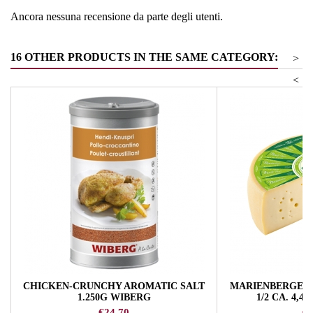
Ancora nessuna recensione da parte degli utenti.
16 OTHER PRODUCTS IN THE SAME CATEGORY:
>
<
CHICKEN-CRUNCHY AROMATIC SALT
MARIENBERGER 
1.250G WIBERG
1/2 CA. 4,4
Price
Pr
€24.70
€1