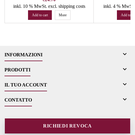
inkl. 10 % MwSt.
excl. shipping costs
inkl. 4 % MwSt
Add to cart
More
Add to ca

INFORMAZIONI

PRODOTTI

IL TUO ACCOUNT

CONTATTO
RICHIEDI REVOCA