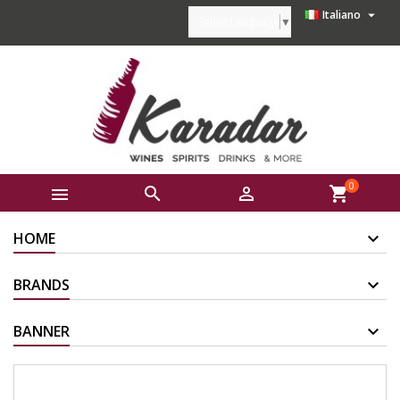

Italiano
Select Language
▼
0



shopping_cart
HOME
BRANDS
BANNER