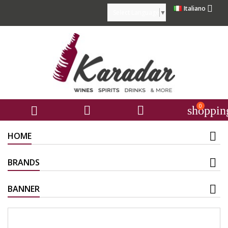

Italiano
Select Language
▼
0



shoppin
HOME
BRANDS
BANNER