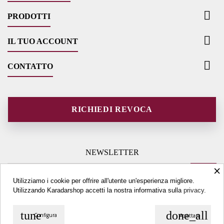

PRODOTTI

IL TUO ACCOUNT

CONTATTO
RICHIEDI REVOCA
NEWSLETTER
×
Utilizziamo i cookie per offrire all'utente un'esperienza migliore.
Utilizzando Karadarshop accetti la nostra informativa sulla
privacy.
tune
done_all
Configura
Accettare