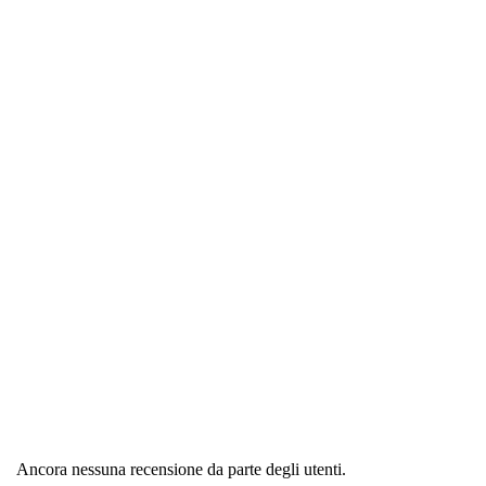
Regione
Germania
Tipologia
Cioccolato e Cacao
Ancora nessuna recensione da parte degli utenti.