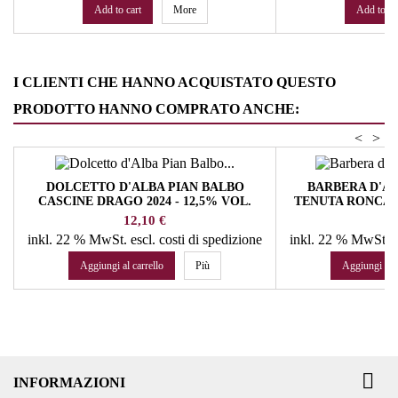
Add to cart
More
Add to ca
I CLIENTI CHE HANNO ACQUISTATO QUESTO
PRODOTTO HANNO COMPRATO ANCHE:
<
>
DOLCETTO D'ALBA PIAN BALBO
BARBERA D'A
CASCINE DRAGO 2024 - 12,5% VOL.
TENUTA RONCAGL
PODERI COLLA
PODE
Prezzo
Pr
12,10 €
15
inkl. 22 % MwSt.
escl. costi di spedizione
inkl. 22 % MwSt.
e
Aggiungi al carrello
Più
Aggiungi al c

INFORMAZIONI