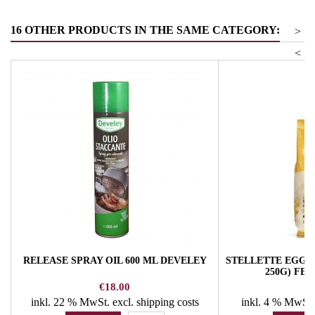
16 OTHER PRODUCTS IN THE SAME CATEGORY:
>
<
RELEASE SPRAY OIL 600 ML DEVELEY
STELLETTE EGG N
250G) FEL
Price
Pr
€18.00
€
inkl. 22 % MwSt.
excl. shipping costs
inkl. 4 % MwSt