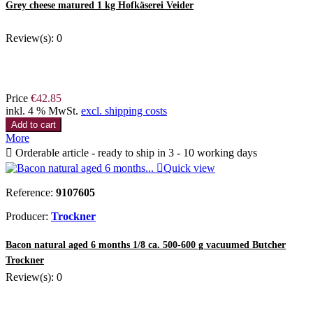
Grey cheese matured 1 kg Hofkäserei Veider
Review(s):
0
Price
€42.85
inkl. 4 % MwSt.
excl. shipping costs
Add to cart
More

Orderable article - ready to ship in 3 - 10 working days

Quick view
Reference:
9107605
Producer:
Trockner
Bacon natural aged 6 months 1/8 ca. 500-600 g vacuumed Butcher
Trockner
Review(s):
0