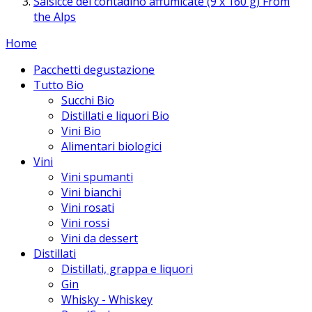
Salsicce del contadino affumicate (9 x 160 g) From
the Alps
Home
Pacchetti degustazione
Tutto Bio
Succhi Bio
Distillati e liquori Bio
Vini Bio
Alimentari biologici
Vini
Vini spumanti
Vini bianchi
Vini rosati
Vini rossi
Vini da dessert
Distillati
Distillati, grappa e liquori
Gin
Whisky - Whiskey