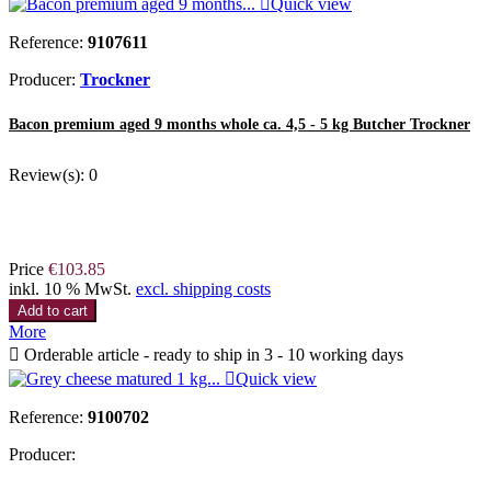

Quick view
Reference:
9107611
Producer:
Trockner
Bacon premium aged 9 months whole ca. 4,5 - 5 kg Butcher Trockner
Review(s):
0
Price
€103.85
inkl. 10 % MwSt.
excl. shipping costs
Add to cart
More

Orderable article - ready to ship in 3 - 10 working days

Quick view
Reference:
9100702
Producer: