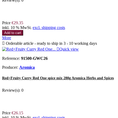
Review(s):
0
Price
€29.35
inkl. 10 % MwSt.
excl. shipping costs
Add to cart
More

Orderable article - ready to ship in 3 - 10 working days

Quick view
Reference:
91500-GWC26
Producer:
Aromica
Red+Fruity Curry Red One spice mix 280g Aromica Herbs and Spices
Review(s):
0
Price
€26.15
inkl. 10 % MwSt.
excl. shipping costs