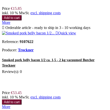
Price
€15.85
inkl. 10 % MwSt.
excl. shipping costs
Add to cart
More

Orderable article - ready to ship in 3 - 10 working days

Quick view
Reference:
9107622
Producer:
Trockner
Smoked pork belly bacon 1/2 ca. 1,5 - 2 kg vacuumed Butcher
Trockner
Review(s):
0
Price
€53.45
inkl. 10 % MwSt.
excl. shipping costs
Add to cart
More