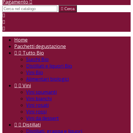
Pagamento


Cerca



Home
Pacchetti degustazione


Tutto Bio
Succhi Bio
Distillati e liquori Bio
Vini Bio
Alimentari biologici


Vini
Vini spumanti
Vini bianchi
Vini rosati
Vini rossi
Vini da dessert


Distillati
Distillati, grappa e liquori