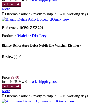
Add to cart
More

Orderable article - ready to ship in 3 - 10 working days

Quick view
Reference:
10596-ZZZ201
Producer:
Walcher Distillery
Bianco Délice Agro Dolce Nobile Bio Walcher Distillery
Review(s):
0
Price
€9.00
inkl. 10 % MwSt.
excl. shipping costs
Add to cart
More

Orderable article - ready to ship in 3 - 10 working days

Quick view