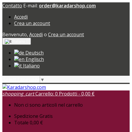
Contatto
E-mail:
order@karadarshop.com
Accedi
Crea un account
Benvenuto,
Accedi
o
Crea un account
Italiano

Deutsch
Englisch
Italiano
Select Language
▼
shopping_cart
Carrello:
0
Prodotti - 0,00 €
Non ci sono articoli nel carrello
Spedizione
Gratis
Totale
0,00 €