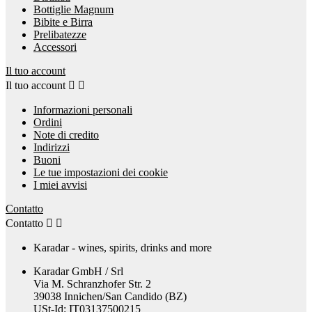
Bottiglie Magnum
Bibite e Birra
Prelibatezze
Accessori
Il tuo account
Il tuo account


Informazioni personali
Ordini
Note di credito
Indirizzi
Buoni
Le tue impostazioni dei cookie
I miei avvisi
Contatto
Contatto


Karadar - wines, spirits, drinks and more
Karadar GmbH / Srl
Via M. Schranzhofer Str. 2
39038 Innichen/San Candido (BZ)
USt-Id: IT03137500215