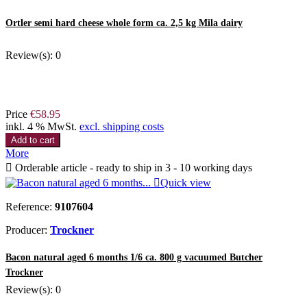
Ortler semi hard cheese whole form ca. 2,5 kg Mila dairy
Review(s):
0
Price
€58.95
inkl. 4 % MwSt.
excl. shipping costs
Add to cart
More

Orderable article - ready to ship in 3 - 10 working days

Quick view
Reference:
9107604
Producer:
Trockner
Bacon natural aged 6 months 1/6 ca. 800 g vacuumed Butcher
Trockner
Review(s):
0