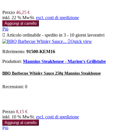
Prezzo
46,25 €
inkl. 22 % MwSt.
escl. costi di spedizione
Aggiungi al carrello
Più

Articolo ordinabile - spedito in 3 - 10 giorni lavorativi

Quick view
Riferimento:
91500-KEM16
Produttori:
Mannius Steakhouse - Marion's Grillstube
BBQ Barbecue Whisky Sauce 250g Mannius Steakhouse
Recensioni:
0
Prezzo
8,15 €
inkl. 10 % MwSt.
escl. costi di spedizione
Aggiungi al carrello
Più