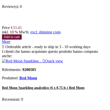
Review(s):
0
Price
€33.45
inkl. 10 % MwSt.
excl. shipping costs
Add to cart
More

Orderable article - ready to ship in 3 - 10 working days
I clienti che hanno acquistato questo prodotto hanno comprato
anche:

Quick view
Riferimento:
9200505
Produttori:
Red Moon
Red Moon Sparkling analcolico (6 x 0,75 lt.) Red Moon
Recensioni:
0