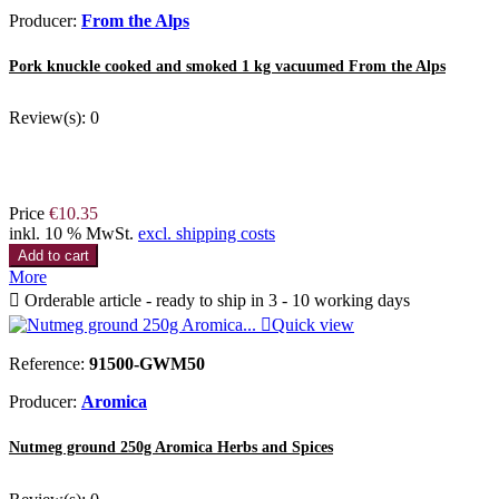
Producer:
From the Alps
Pork knuckle cooked and smoked 1 kg vacuumed From the Alps
Review(s):
0
Price
€10.35
inkl. 10 % MwSt.
excl. shipping costs
Add to cart
More

Orderable article - ready to ship in 3 - 10 working days

Quick view
Reference:
91500-GWM50
Producer:
Aromica
Nutmeg ground 250g Aromica Herbs and Spices