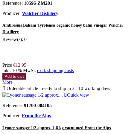
Reference:
10596-ZM201
Producer:
Walcher Distillery
Ambrosius Balsam Tyrolensis organic honey balm vinegar Walcher
Distillery
Review(s):
0
Price
€12.95
inkl. 10 % MwSt.
excl. shipping costs
Add to cart
More

Orderable article - ready to ship in 3 - 10 working days

Quick view
Reference:
91700-004105
Producer:
From the Alps
Lyoner sausage 1/2 approx. 1,8 kg vacuumed From the Alps