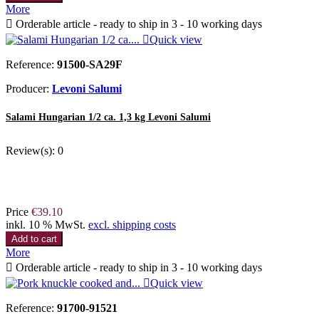
More

Orderable article - ready to ship in 3 - 10 working days

Quick view
Reference:
91500-SA29F
Producer:
Levoni Salumi
Salami Hungarian 1/2 ca. 1,3 kg Levoni Salumi
Review(s):
0
Price
€39.10
inkl. 10 % MwSt.
excl. shipping costs
Add to cart
More

Orderable article - ready to ship in 3 - 10 working days

Quick view
Reference:
91700-91521