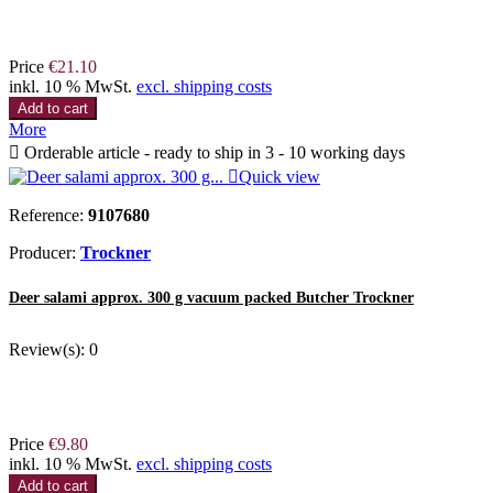
Price
€21.10
inkl. 10 % MwSt.
excl. shipping costs
Add to cart
More

Orderable article - ready to ship in 3 - 10 working days

Quick view
Reference:
9107680
Producer:
Trockner
Deer salami approx. 300 g vacuum packed Butcher Trockner
Review(s):
0
Price
€9.80
inkl. 10 % MwSt.
excl. shipping costs
Add to cart