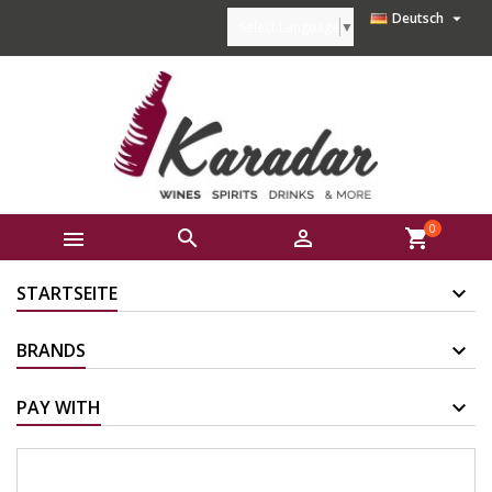

Deutsch
Select Language
▼
0



shopping_cart
STARTSEITE
BRANDS
PAY WITH