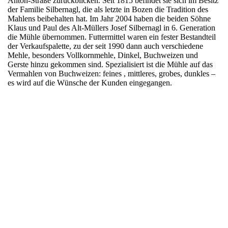
Anton-Straße zurückblicken. Seit 1815 befindet sie sich im Besitz
der Familie Silbernagl, die als letzte in Bozen die Tradition des
Mahlens beibehalten hat. Im Jahr 2004 haben die beiden Söhne
Klaus und Paul des Alt-Müllers Josef Silbernagl in 6. Generation
die Mühle übernommen. Futtermittel waren ein fester Bestandteil
der Verkaufspalette, zu der seit 1990 dann auch verschiedene
Mehle, besonders Vollkornmehle, Dinkel, Buchweizen und
Gerste hinzu gekommen sind. Spezialisiert ist die Mühle auf das
Vermahlen von Buchweizen: feines , mittleres, grobes, dunkles –
es wird auf die Wünsche der Kunden eingegangen.