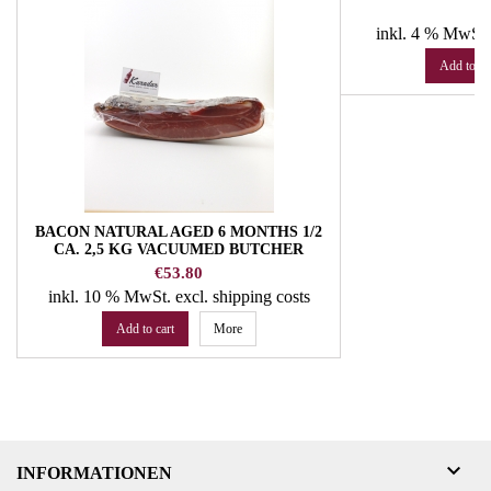
P
Pr
€
inkl. 4 % MwSt
Add to ca
BACON NATURAL AGED 6 MONTHS 1/2
CA. 2,5 KG VACUUMED BUTCHER
TROCKNER
Price
€53.80
inkl. 10 % MwSt.
excl. shipping costs
Add to cart
More

INFORMATIONEN