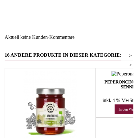
Region
Trentino
Warengruppe
Nudel und Pastasaucen
Aktuell keine Kunden-Kommentare
16 ANDERE PRODUKTE IN DIESER KATEGORIE:
>
<
PEPERONCINO-K
SENNER
Pr
16
inkl. 4 % MwSt.
z
In den Ware