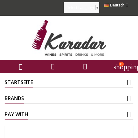

Deutsch
Select Language
▼
0



shoppin
STARTSEITE
BRANDS
PAY WITH