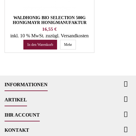
WALDHONIG BIO SELECTION 500G
HONIGMAYR HONIGMANUFAKTUR
Preis
16,55 €
inkl. 10 % MwSt.
zuzügl. Versandkosten
In den Warenkorb
Mehr

INFORMATIONEN

ARTIKEL

IHR ACCOUNT

KONTAKT