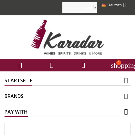

Deutsch
Select Language
▼
0



shoppin
STARTSEITE
BRANDS
PAY WITH