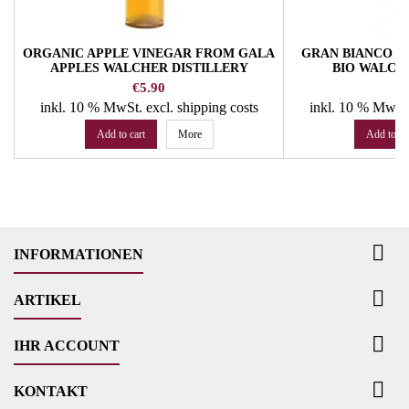
ORGANIC APPLE VINEGAR FROM GALA
GRAN BIANCO B
APPLES WALCHER DISTILLERY
BIO WALCH
Price
Pr
€5.90
€
inkl. 10 % MwSt.
excl. shipping costs
inkl. 10 % MwSt
Add to cart
More
Add to ca

INFORMATIONEN

ARTIKEL

IHR ACCOUNT

KONTAKT