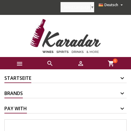

Deutsch
Select Language
▼
0



shopping_cart
STARTSEITE
BRANDS
PAY WITH