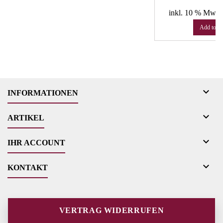
Pr
€
inkl. 10 % MwSt
Add to ca

INFORMATIONEN

ARTIKEL

IHR ACCOUNT

KONTAKT
VERTRAG WIDERRUFEN