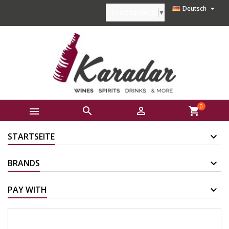

Deutsch
Select Language
▼
0



shopping_cart
STARTSEITE
BRANDS
PAY WITH