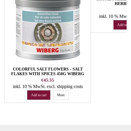
HERBS 
Pr
€
inkl. 10 % MwSt
Add to ca
COLORFUL SALT FLOWERS - SALT
FLAKES WITH SPICES 450G WIBERG
Price
€45.55
inkl. 10 % MwSt.
excl. shipping costs
Add to cart
More