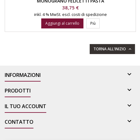
MONOGRANO FELICETTI PASTA
Prezzo
38,75 €
inkl. 4 % MwSt.
escl. costi di spedizione
Aggiungi al carrello
Più
TORNA ALL'INIZIO


INFORMAZIONI

PRODOTTI

IL TUO ACCOUNT

CONTATTO