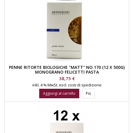
PENNE RITORTE BIOLOGICHE "MATT" NO.170 (12 X 500G)
MONOGRANO FELICETTI PASTA
Prezzo
38,75 €
inkl. 4 % MwSt.
escl. costi di spedizione
Aggiungi al carrello
Più