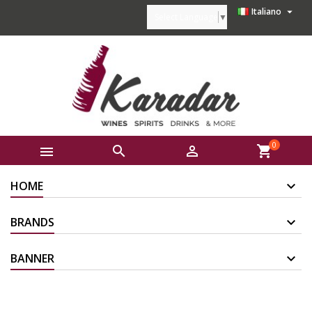

Italiano
Select Language
▼
0



shopping_cart
HOME
BRANDS
BANNER