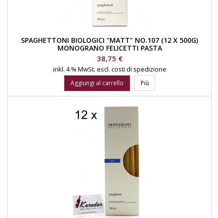
SPAGHETTONI BIOLOGICI "MATT" NO.107 (12 X 500G)
MONOGRANO FELICETTI PASTA
Prezzo
38,75 €
inkl. 4 % MwSt.
escl. costi di spedizione
Aggiungi al carrello
Più