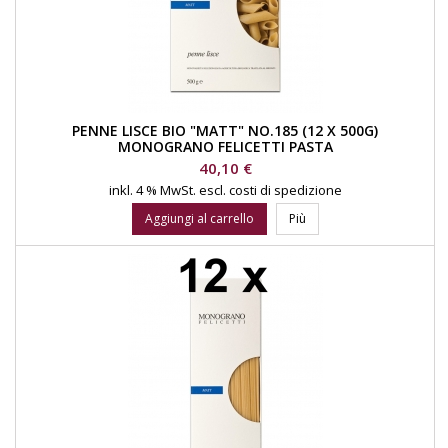
PENNE LISCE BIO "MATT" NO.185 (12 X 500G)
MONOGRANO FELICETTI PASTA
Prezzo
40,10 €
inkl. 4 % MwSt.
escl. costi di spedizione
Aggiungi al carrello
Più