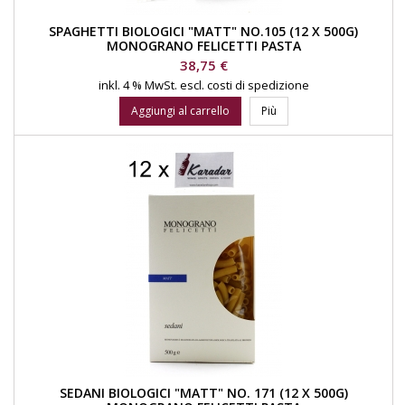
SPAGHETTI BIOLOGICI "MATT" NO.105 (12 X 500G)
MONOGRANO FELICETTI PASTA
Prezzo
38,75 €
inkl. 4 % MwSt.
escl. costi di spedizione
Aggiungi al carrello
Più
SEDANI BIOLOGICI "MATT" NO. 171 (12 X 500G)