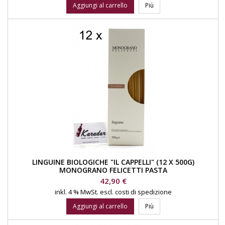
Aggiungi al carrello
Più
LINGUINE BIOLOGICHE "IL CAPPELLI" (12 X 500G)
MONOGRANO FELICETTI PASTA
Prezzo
42,90 €
inkl. 4 % MwSt.
escl. costi di spedizione
Aggiungi al carrello
Più