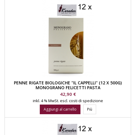
PENNE RIGATE BIOLOGICHE "IL CAPPELLI" (12 X 500G)
MONOGRANO FELICETTI PASTA
Prezzo
42,90 €
inkl. 4 % MwSt.
escl. costi di spedizione
Aggiungi al carrello
Più