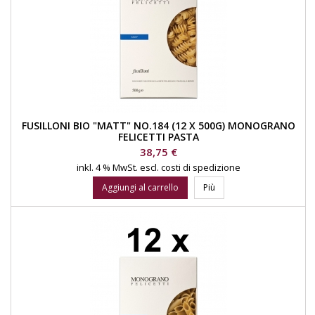
FUSILLONI BIO "MATT" NO.184 (12 X 500G) MONOGRANO
FELICETTI PASTA
Prezzo
38,75 €
inkl. 4 % MwSt.
escl. costi di spedizione
Aggiungi al carrello
Più