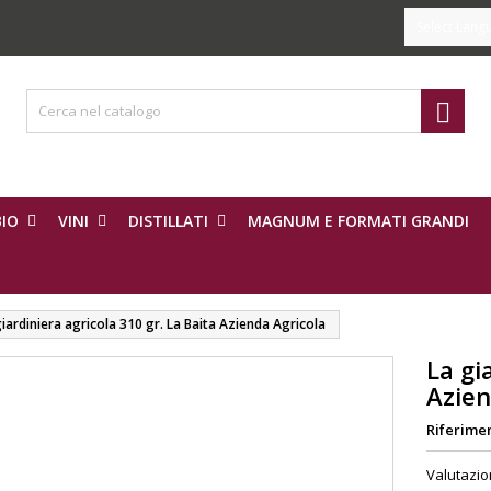
Select Lang

IO
VINI
DISTILLATI
MAGNUM E FORMATI GRANDI
giardiniera agricola 310 gr. La Baita Azienda Agricola
La gi
Azien
Riferime
Valutazi