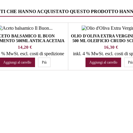
NTI CHE HANNO ACQUISTATO QUESTO PRODOTTO HAN
CETO BALSAMICO IL BUON
OLIO D'OLIVA EXTRA VERGI
MENTO 500ML ANTICA ACETAIA
500 ML OLEIFICIO CRUDO SC
DODI
TENUTA
Prezzo
Prezzo
14,20 €
16,30 €
10 % MwSt.
escl. costi di spedizione
inkl. 4 % MwSt.
escl. costi di 
Aggiungi al carrello
Più
Aggiungi al carrello
Più