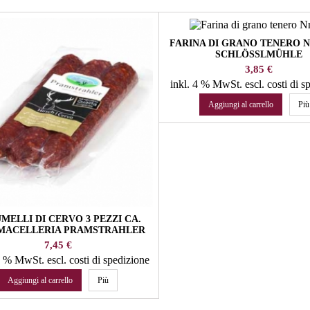
FARINA DI GRANO TENERO N
SCHLÖSSLMÜHLE
Prezzo
3,85 €
inkl. 4 % MwSt.
escl. costi di 
Aggiungi al carrello
Più
MELLI DI CERVO 3 PEZZI CA.
 MACELLERIA PRAMSTRAHLER
Prezzo
7,45 €
10 % MwSt.
escl. costi di spedizione
Aggiungi al carrello
Più