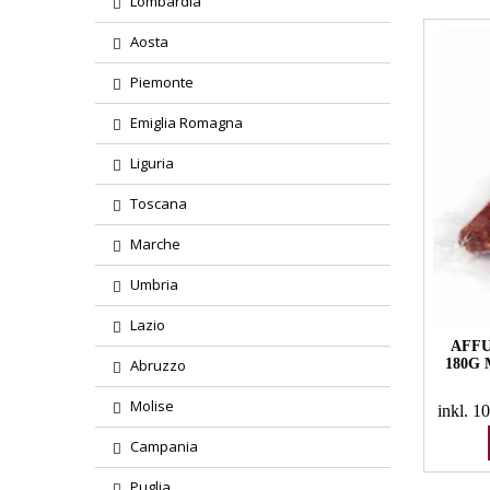
Lombardia
Aosta
Piemonte
Emiglia Romagna
Liguria
Toscana
Marche
Umbria
Lazio
AFFU
180G
Abruzzo
Molise
inkl. 
Campania
Puglia