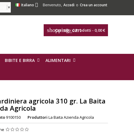

Italiano
Benvenuto,
Accedi
o
Crea un account
uage
▼
shopping_cart
Carrello:
0
Prodotti - 0,00 €
BIBITE E BIRRA
ALIMENTARI
ardiniera agricola 310 gr. La Baita
da Agricola
nto
9100150
Produttori
La Baita Azienda Agricola
one