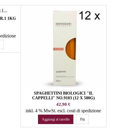
R.1 1KG
spedizione
SPAGHETTINI BIOLOGICI "IL
FORMAGGI
CAPPELLI" NO.9103 (12 X 500G)
DI LATTE 
MONOGRANO FELICETTI PASTA
Prezzo
42,90 €
inkl. 4 % MwSt.
escl. costi di spedizione
inkl. 4 %
Aggiungi al carrello
Più
Agg