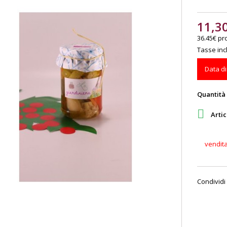
11,3
36.45€ pr
Tasse incl
Data di
Quantità

Artic
vendit
Condividi