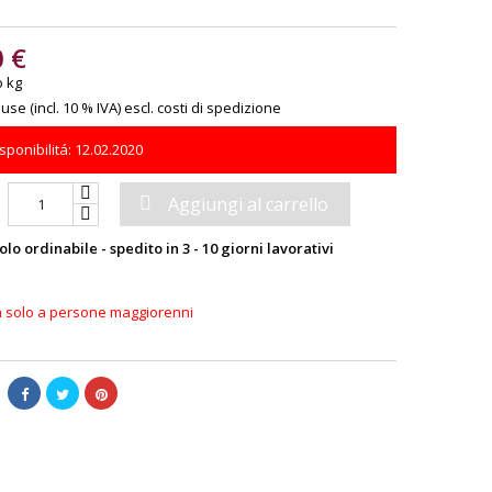
0 €
o kg
use (incl. 10 % IVA)
escl. costi di spedizione
sponibilitá: 12.02.2020

Aggiungi al carrello
olo ordinabile - spedito in 3 - 10 giorni lavorativi
a solo a persone maggiorenni