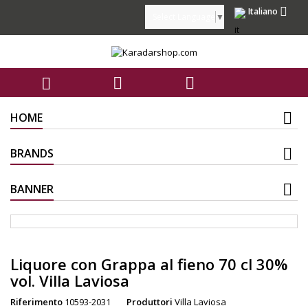

Italiano
Select Language
▼



HOME
BRANDS
BANNER
Liquore con Grappa al fieno 70 cl 30%
vol. Villa Laviosa
Riferimento
10593-2031
Produttori
Villa Laviosa