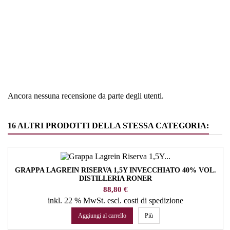
Regione
Alto Adige
Tipologia
Liquori
Ancora nessuna recensione da parte degli utenti.
16 ALTRI PRODOTTI DELLA STESSA CATEGORIA:
GRAPPA LAGREIN RISERVA 1,5Y INVECCHIATO 40% VOL.
DISTILLERIA RONER
Prezzo
88,80 €
inkl. 22 % MwSt.
escl. costi di spedizione
Aggiungi al carrello
Più