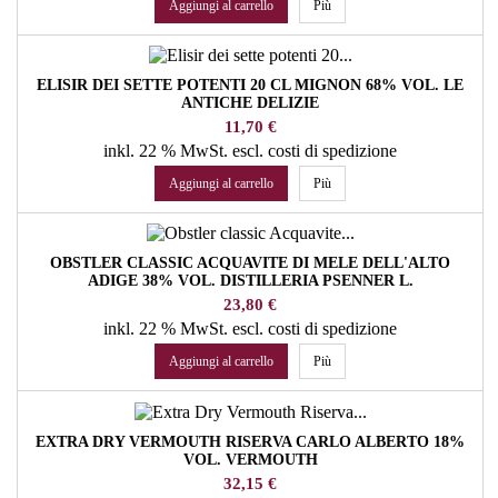
Aggiungi al carrello
Più
ELISIR DEI SETTE POTENTI 20 CL MIGNON 68% VOL. LE
ANTICHE DELIZIE
Prezzo
11,70 €
inkl. 22 % MwSt.
escl. costi di spedizione
Aggiungi al carrello
Più
OBSTLER CLASSIC ACQUAVITE DI MELE DELL'ALTO
ADIGE 38% VOL. DISTILLERIA PSENNER L.
Prezzo
23,80 €
inkl. 22 % MwSt.
escl. costi di spedizione
Aggiungi al carrello
Più
EXTRA DRY VERMOUTH RISERVA CARLO ALBERTO 18%
VOL. VERMOUTH
Prezzo
32,15 €