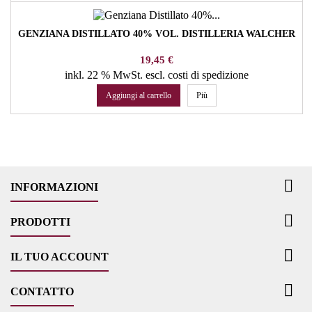
GENZIANA DISTILLATO 40% VOL. DISTILLERIA WALCHER
Prezzo
19,45 €
inkl. 22 % MwSt.
escl. costi di spedizione
Aggiungi al carrello
Più

INFORMAZIONI

PRODOTTI

IL TUO ACCOUNT

CONTATTO