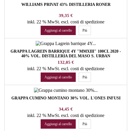
WILLIAMS PRIVAT 43% DISTILLERIA RONER
Prezzo
39,35 €
inkl. 22 % MwSt.
escl. costi di spedizione
Aggiungi al carrello
Più
GRAPPA LAGREIN BARRIQUE 4Y "MMXIII" 100CL 2020 -
40% VOL. DISTILLERIA DEL MASO S. URBAN
Prezzo
132,05 €
inkl. 22 % MwSt.
escl. costi di spedizione
Aggiungi al carrello
Più
GRAPPA CUMINO MONTANO 30% VOL. L'ONES INFUSI
Prezzo
34,45 €
inkl. 22 % MwSt.
escl. costi di spedizione
Aggiungi al carrello
Più