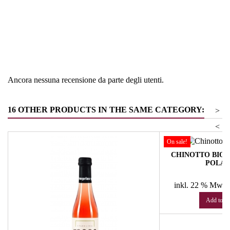
Regione
Italia
Tipologia
Acqua tonica
Ancora nessuna recensione da parte degli utenti.
16 OTHER PRODUCTS IN THE SAME CATEGORY:
>
<
On sale!
CHINOTTO BIO SIC
POLAR
Pr
€
inkl. 22 % MwSt
Add to ca