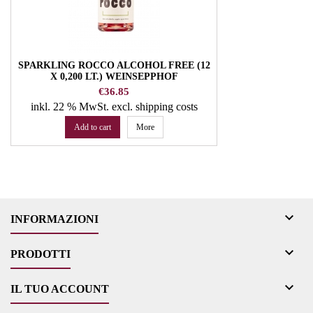
SPARKLING ROCCO ALCOHOL FREE (12
X 0,200 LT.) WEINSEPPHOF
Price
€36.85
inkl. 22 % MwSt.
excl. shipping costs
Add to cart
More

INFORMAZIONI

PRODOTTI

IL TUO ACCOUNT