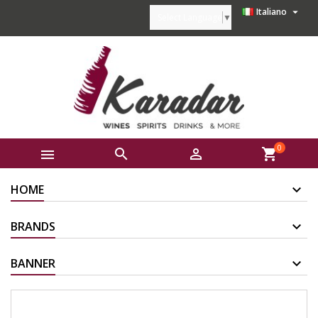

Italiano
Select Language
▼
0



shopping_cart
HOME
BRANDS
BANNER