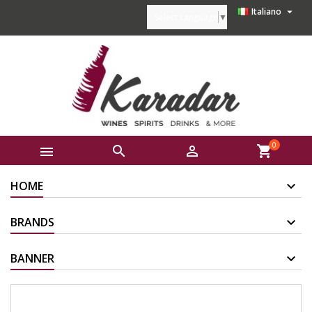

Italiano
Select Language
▼
0



shopping_cart
HOME
BRANDS
BANNER