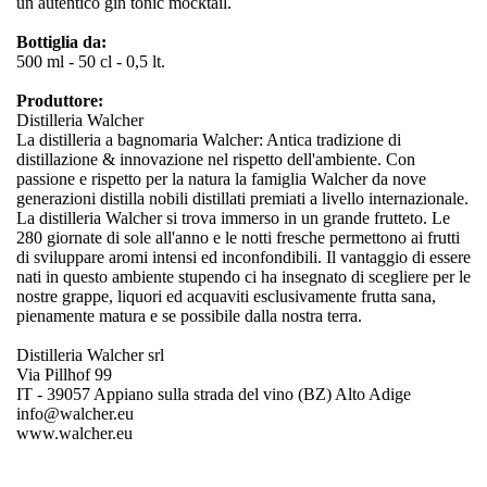
un autentico gin tonic mocktail.
Bottiglia da:
500 ml - 50 cl - 0,5 lt.
Produttore:
Distilleria Walcher
La distilleria a bagnomaria Walcher: Antica tradizione di
distillazione & innovazione nel rispetto dell'ambiente. Con
passione e rispetto per la natura la famiglia Walcher da nove
generazioni distilla nobili distillati premiati a livello internazionale.
La distilleria Walcher si trova immerso in un grande frutteto. Le
280 giornate di sole all'anno e le notti fresche permettono ai frutti
di sviluppare aromi intensi ed inconfondibili. Il vantaggio di essere
nati in questo ambiente stupendo ci ha insegnato di scegliere per le
nostre grappe, liquori ed acquaviti esclusivamente frutta sana,
pienamente matura e se possibile dalla nostra terra.
Distilleria Walcher srl
Via Pillhof 99
IT - 39057 Appiano sulla strada del vino (BZ) Alto Adige
info@walcher.eu
www.walcher.eu