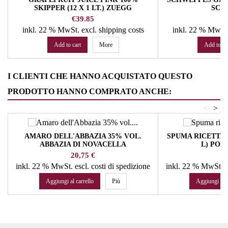
SKIPPER (12 X 1 LT.) ZUEGG
SCH
Price
Pr
€39.85
€
inkl. 22 % MwSt.
excl. shipping costs
inkl. 22 % MwSt
Add to cart
More
Add to ca
I CLIENTI CHE HANNO ACQUISTATO QUESTO
PRODOTTO HANNO COMPRATO ANCHE:
<
>
AMARO DELL'ABBAZIA 35% VOL.
SPUMA RICETTA SI
ABBAZIA DI NOVACELLA
L) POL
Prezzo
Pr
20,75 €
46
inkl. 22 % MwSt.
escl. costi di spedizione
inkl. 22 % MwSt.
e
Aggiungi al carrello
Più
Aggiungi al c