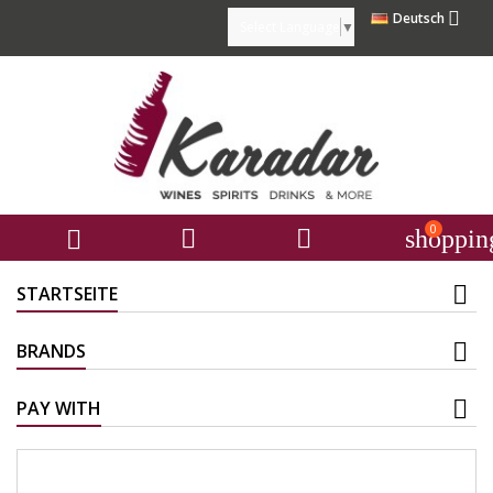

Deutsch
Select Language
▼
0



shoppin
STARTSEITE
BRANDS
PAY WITH