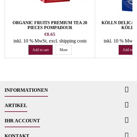
ORGANIC FRUITS PREMIUM TEA 20
KÖLLN DELICAT
PIECES POMPADOUR
KÖLLN
Price
P
€8.65
€
inkl. 10 % MwSt.
excl. shipping costs
inkl. 10 % MwSt
Add to cart
More
Add to ca

INFORMATIONEN

ARTIKEL

IHR ACCOUNT

KONTAKT