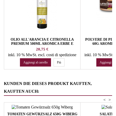
OLIO ALL'ARANCIA E CITRONELLA
POLVERE DI PI
PREMIUM 500ML AROMICA ERBE E
60G AROMICA
SPEZIE
Prezzo
Pr
20,75 €
77
inkl. 10 % MwSt.
escl. costi di spedizione
inkl. 10 % MwSt.
e
Aggiungi al carrello
Più
Aggiungi al c
KUNDEN DIE DIESES PRODUKT KAUFTEN,
KAUFTEN AUCH:
<
>
TOMATEN GEWÜRZSALZ 650G WIBERG
SALATK