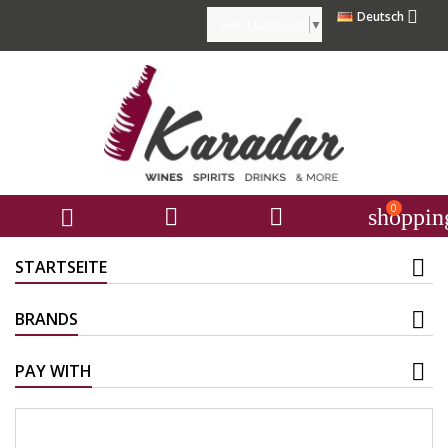

Deutsch
Select Language
▼
0



shoppin
STARTSEITE
BRANDS
PAY WITH