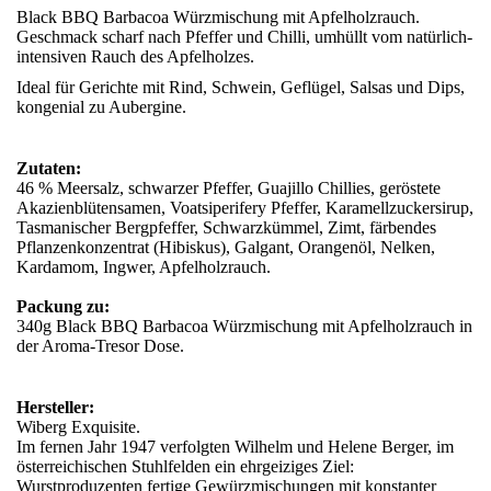
Black BBQ Barbacoa Würzmischung mit Apfelholzrauch.
Geschmack scharf nach Pfeffer und Chilli, umhüllt vom natürlich-
intensiven Rauch des Apfelholzes.
Ideal für Gerichte mit Rind, Schwein, Geflügel, Salsas und Dips,
kongenial zu Aubergine.
Zutaten:
46 % Meersalz, schwarzer Pfeffer, Guajillo Chillies, geröstete
Akazienblütensamen, Voatsiperifery Pfeffer, Karamellzuckersirup,
Tasmanischer Bergpfeffer, Schwarzkümmel, Zimt, färbendes
Pflanzenkonzentrat (Hibiskus), Galgant, Orangenöl, Nelken,
Kardamom, Ingwer, Apfelholzrauch.
Packung zu:
340g Black BBQ Barbacoa Würzmischung mit Apfelholzrauch in
der Aroma-Tresor Dose.
Hersteller:
Wiberg Exquisite.
Im fernen Jahr 1947 verfolgten Wilhelm und Helene Berger, im
österreichischen Stuhlfelden ein ehrgeiziges Ziel:
Wurstproduzenten fertige Gewürzmischungen mit konstanter