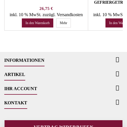
GEFRIERGETRO
Preis
Pr
26,75 €
32
inkl. 10 % MwSt.
zuzügl. Versandkosten
inkl. 10 % MwSt.
In den Warenkorb
Mehr
In den Ware

INFORMATIONEN

ARTIKEL

IHR ACCOUNT

KONTAKT