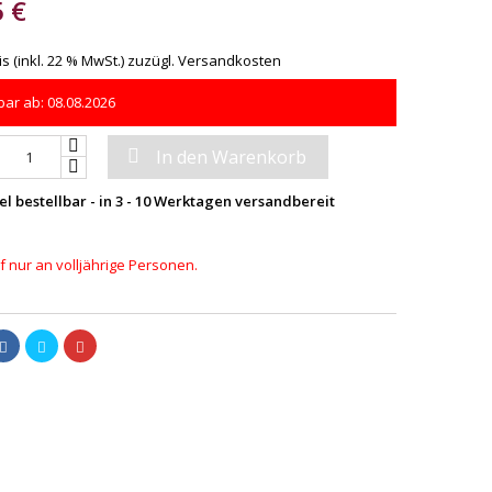
5 €
s (inkl. 22 % MwSt.)
zuzügl. Versandkosten
ar ab: 08.08.2026

In den Warenkorb
el bestellbar - in 3 - 10 Werktagen versandbereit
 nur an volljährige Personen.