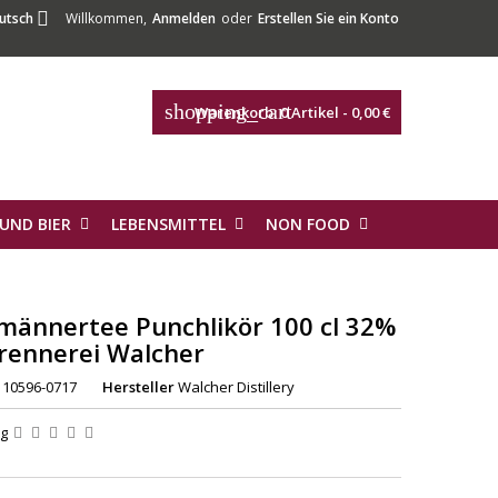

utsch
Willkommen,
Anmelden
oder
Erstellen Sie ein Konto
shopping_cart
Warenkorb:
0
Artikel - 0,00 €
UND BIER
LEBENSMITTEL
NON FOOD
männertee Punchlikör 100 cl 32%
Brennerei Walcher
10596-0717
Hersteller
Walcher Distillery
ng