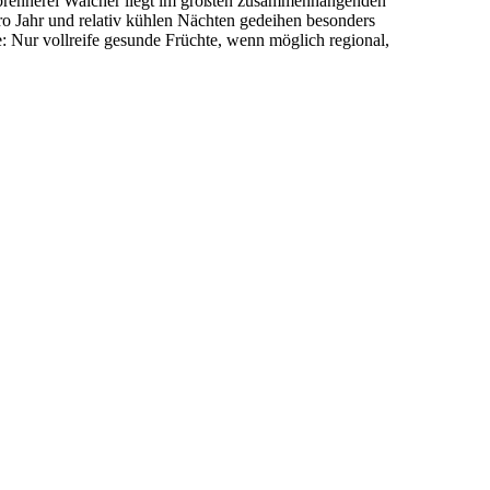
sbrennerei Walcher liegt im größten zusammenhängenden
ro Jahr und relativ kühlen Nächten gedeihen besonders
: Nur vollreife gesunde Früchte, wenn möglich regional,