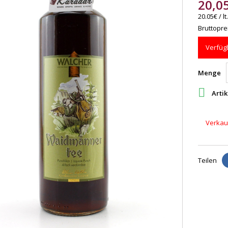
20,0
20.05€ / lt.
Bruttoprei
Verfügb
Menge

Artik
Verkauf
Teilen