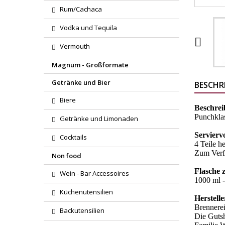
Rum/Cachaca
Vodka und Tequila

Vermouth
Magnum - Großformate
Getränke und Bier
BESCHR
Biere
Beschre
Punchklas
Getränke und Limonaden
Servierv
Cocktails
4 Teile h
Zum Verfe
Non food
Flasche 
Wein - Bar Accessoires
1000 ml - 
Küchenutensilien
Herstelle
Brennere
Backutensilien
Die Gutsh