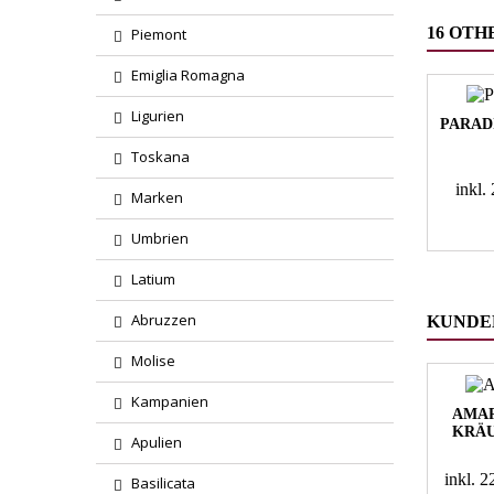
16 OTH
Piemont
Emiglia Romagna
Ligurien
PARAD
Toskana
inkl
Marken
Umbrien
Latium
Abruzzen
KUNDEN
Molise
Kampanien
AMAR
KRÄU
Apulien
inkl. 
Basilicata