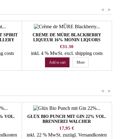
<
>
 SPIRIT
CRÈME DE MÛRE BLACKBERRY
RASPBERR
ILLERY
LIQUEUR 16% MONIN LIQUORS
40% VO
Price
€31.30
ng costs
inkl. 4 % MwSt.
excl. shipping costs
inkl. 22
Add to cart
More
<
>
% VOL.
GLÜX BIO PUNCH MIT GIN 22% VOL.
BRENNEREI WALCHER
Preis
17,95 €
andkosten
inkl. 22 % MwSt.
zuzügl. Versandkosten