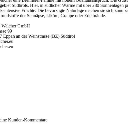
alcher eine Brennerei-Familie mit hohem Qualitätsanspruch. Die Gut
ebiet Südtirols. Hier, in südlicher Wärme mit über 280 Sonnentagen p
sintensive Früchte. Die bevorzugte Naturlage machen sie sich zunutze
rundstoffe der Schnäpse, Liköre, Grappe oder Edelbrände.
ei Walcher GmbH
rasse 99
7 Eppan an der Weinstrasse (BZ) Südtirol
cher.eu
cher.eu
Südtirol
ruppe
Liköre
keine Kunden-Kommentare