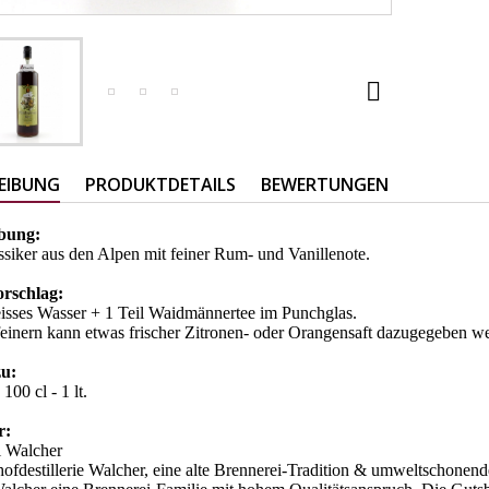

EIBUNG
PRODUKTDETAILS
BEWERTUNGEN
ibung:
siker aus den Alpen mit feiner Rum- und Vanillenote.
orschlag:
eisses Wasser + 1 Teil Waidmännertee im Punchglas.
inern kann etwas frischer Zitronen- oder Orangensaft dazugegeben w
zu:
100 cl - 1 lt.
r:
i Walcher
ofdestillerie Walcher, eine alte Brennerei-Tradition & umweltschonende 