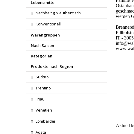
Familie W
Lebensmittel
Ostanbaug
geschmack
Nachhaltig & authentisch
werden G
Konventionell
Brenner
Pillhofst
Warengruppen
IT - 3905
info@wal
Nach Saison
www.wal
Kategorien
Produkte nach Region
Südtirol
Trentino
Region
Friaul
Wareng
Venetien
Lombardei
Aktuell 
Aosta