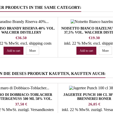
ER PRODUCTS IN THE SAME CATEGORY:
ISO BRANDY RISERVA 40% VOL.
NOISETTO BIANCO HAZELNUT
WALCHER DISTILLERY
37,5% VOL. WALCHER DIST
Price
Price
€36.50
€19.30
. 22 % MwSt.
excl. shipping costs
inkl. 22 % MwSt.
excl. shippi
Add to cart
More
Add to cart
More
 DIE DIESES PRODUKT KAUFTEN, KAUFTEN AUCH:
O DI DOBBIACO-TOBLACHER
JAGERTEE PUNCH 100 CL 38
TERGENUSS 500 ML 58% VOL.
BRENNEREI RONER
APOTHEKE TOBLACH
Preis
Preis
37,50 €
26,05 €
22 % MwSt.
zuzügl. Versandkosten
inkl. 22 % MwSt.
zuzügl. Vers