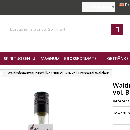
De
Select Language
▼

SPIRITUOSEN
MAGNUM - GROSSFORMATE
GETRÄNKE 
Waidmännertee Punchlikör 100 cl 32% vol. Brennerei Walcher
Waid
vol. 
Referenz
Bewertu