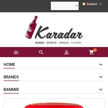

Italiano
Select Language
▼
0



shopping_cart
HOME
BRANDS
BANNER