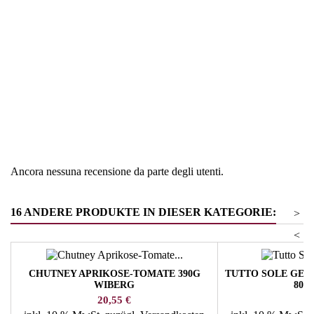
Regione
Germania
Tipologia
Zuppe e salse
Ancora nessuna recensione da parte degli utenti.
16 ANDERE PRODUKTE IN DIESER KATEGORIE:
>
<
CHUTNEY APRIKOSE-TOMATE 390G
TUTTO SOLE GE
WIBERG
800
Preis
Pr
20,55 €
24