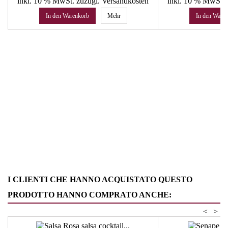
inkl. 10 % MwSt.
zuzügl. Versandkosten
inkl. 10 % MwSt.
In den Warenkorb
Mehr
In den Ware
I CLIENTI CHE HANNO ACQUISTATO QUESTO
PRODOTTO HANNO COMPRATO ANCHE:
<
>