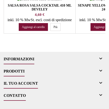
SALSA ROSA SALSA COCKTAIL 410 ML
SENAPE YELLOW
DEVELEY
240
Prezzo
P
4,60 €
4
inkl. 10 % MwSt.
escl. costi di spedizione
inkl. 10 % MwSt.
e
Aggiungi al carrello
Più
Aggiungi al c

INFORMAZIONI

PRODOTTI

IL TUO ACCOUNT

CONTATTO