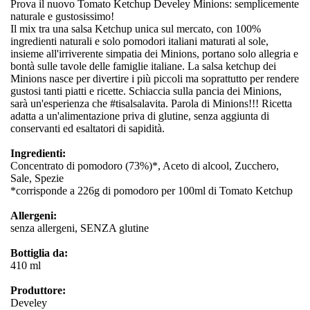
Prova il nuovo Tomato Ketchup Develey Minions: semplicemente
naturale e gustosissimo!
Il mix tra una salsa Ketchup unica sul mercato, con 100%
ingredienti naturali e solo pomodori italiani maturati al sole,
insieme all'irriverente simpatia dei Minions, portano solo allegria e
bontà sulle tavole delle famiglie italiane. La salsa ketchup dei
Minions nasce per divertire i più piccoli ma soprattutto per rendere
gustosi tanti piatti e ricette. Schiaccia sulla pancia dei Minions,
sarà un'esperienza che #tisalsalavita. Parola di Minions!!! Ricetta
adatta a un'alimentazione priva di glutine, senza aggiunta di
conservanti ed esaltatori di sapidità.
Ingredienti:
Concentrato di pomodoro (73%)*, Aceto di alcool, Zucchero,
Sale, Spezie
*corrisponde a 226g di pomodoro per 100ml di Tomato Ketchup
Allergeni:
senza allergeni, SENZA glutine
Bottiglia da:
410 ml
Produttore:
Develey