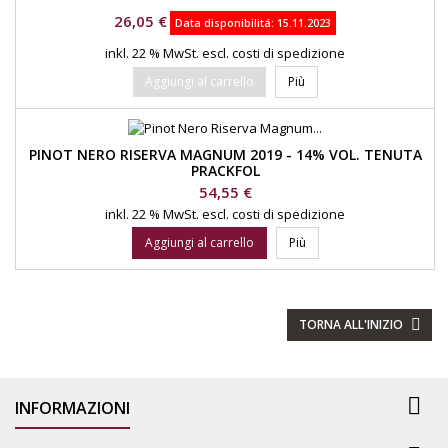
Prezzo
26,05 €
Data disponibilitá:
15.11.2023
inkl. 22 % MwSt.
escl. costi di spedizione
Aggiungi al carrello
Più
PINOT NERO RISERVA MAGNUM 2019 - 14% VOL. TENUTA
PRACKFOL
Prezzo
54,55 €
inkl. 22 % MwSt.
escl. costi di spedizione
Aggiungi al carrello
Più
TORNA ALL'INIZIO


INFORMAZIONI