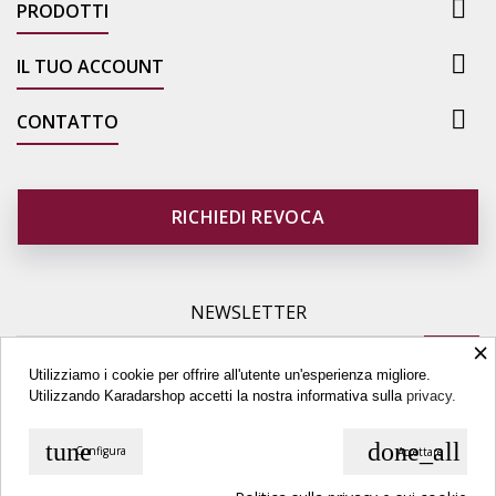

PRODOTTI

IL TUO ACCOUNT

CONTATTO
RICHIEDI REVOCA
NEWSLETTER
×
Utilizziamo i cookie per offrire all'utente un'esperienza migliore.
Utilizzando Karadarshop accetti la nostra informativa sulla
privacy.
tune
done_all
Configura
Accettare
© Copyright 2026 Karadarshop.com. All Rights Reserved.