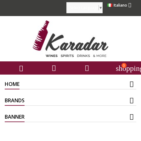

Italiano
Select Language
▼
0



shoppin
HOME
BRANDS
BANNER