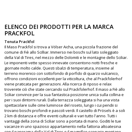
ELENCO DEI PRODOTTI PER LA MARCA
PRACKFOL
Tenuta Prackfol
Il Maso Prackfol si trova a Völser Aicha, una piccola frazione del
comune di Fiè allo Scilliar. Immerso nei boschi sul lato soleggiato
della Val di Tires, nel mezzo delle Dolomiti e le montagne dello Sciliar.
Le imponenti vette spesso innevate consentono notti fresche e
giornate molto calde. Questi sbalzi di temperatura, insieme al
terreno morenico con sottofondo di porfido di quarzo vulcanico,
offrono condizioni eccellenti per la viticoltura, che al Prackfolerhof
viene praticata per generazioni. Alla ricerca di riposo e relax
troverete ciò che state cercando sul Prackfolerhof. Il maso a Fiè allo
Sciliar convince per la sua fantastica posizione unica sulla collina e
per i suoi dintorni rurali. Dalla terrazza soleggiata si ha una vista
spettacolare sulle cime luminose del roseto, lungo i cui pendii si
trovano boschi profondi e pascoli verdi. Il castello di Prösels è a soli
2 km di distanza e offre eventi culturali e vari tutto l'anno. Tutti i
vantaggi della zona di Sciliar sono a portata di mano. Goditi le tue
vacanze in uno spazioso appartamento nella fattoria altoatesina
con il panorama della Val di Tires e il magnifico scenario montano.