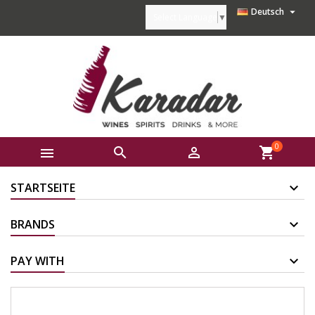

Deutsch
Select Language
▼
0



shopping_cart
STARTSEITE
BRANDS
PAY WITH