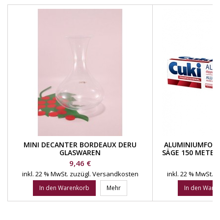
MINI DECANTER BORDEAUX DERU
ALUMINIUMFOLIE
GLASWAREN
SÄGE 150 METER
NO
Preis
Pr
9,46 €
45
inkl. 22 % MwSt.
zuzügl. Versandkosten
inkl. 22 % MwSt.
z
In den Warenkorb
Mehr
In den Ware