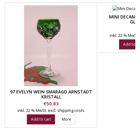
MINI DECANT
GLA
P
€
inkl. 22 % MwSt.
Add to ca
97 EVELYN WEIN SMARAGD ARNSTADT
KRISTALL
Price
€50.83
inkl. 22 % MwSt.
excl. shipping costs
Add to cart
More