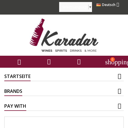

Deutsch
Select Language
▼
0



shoppin
STARTSEITE
BRANDS
PAY WITH