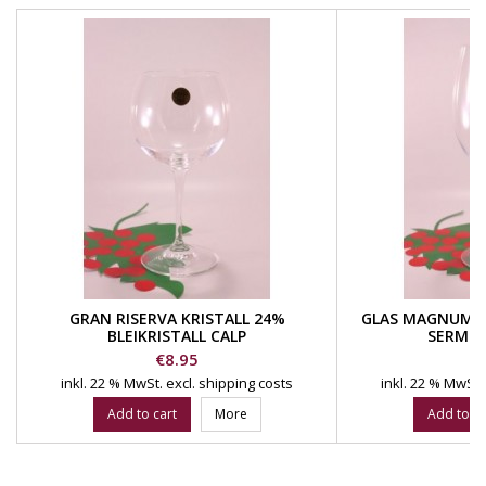
GRAN RISERVA KRISTALL 24%
GLAS MAGNUM B
BLEIKRISTALL CALP
SERMEN
Price
Pr
€8.95
€
inkl. 22 % MwSt.
excl. shipping costs
inkl. 22 % MwSt.
Add to cart
More
Add to ca