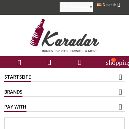

Deutsch
Select Language
▼
0



shoppin
STARTSEITE
BRANDS
PAY WITH