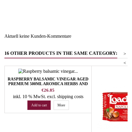
Region
Österreich
Warengruppe
Backmittel & Patisserie
Aktuell keine Kunden-Kommentare
16 OTHER PRODUCTS IN THE SAME CATEGORY:
>
<
RASPBERRY BALSAMIC VINEGAR AGED
PREMIUM 500ML AROMICA HERBS AND
SPICES
Price
€26.85
inkl. 10 % MwSt.
excl. shipping costs
Add to cart
More