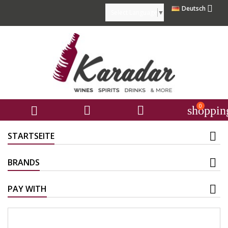

Deutsch
Select Language
▼
0



shoppin
STARTSEITE
BRANDS
PAY WITH