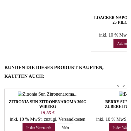
LOACKER NAPOLI
25 PIEC
Pr
€
inkl. 10 % MwSt
Add to ca
KUNDEN DIE DIESES PRODUKT KAUFTEN,
KAUFTEN AUCH:
<
>
ZITRONIA SUN ZITRONENAROMA 300G
BERRY SUN 
WIBERG
ZUBEREITUN
Preis
Pr
19,85 €
14
inkl. 10 % MwSt.
zuzügl. Versandkosten
inkl. 10 % MwSt.
In den Warenkorb
Mehr
In den Ware