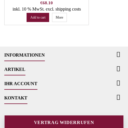
WIBERG
Price
€68.10
inkl. 10 % MwSt.
excl. shipping costs
Add to cart
More

INFORMATIONEN

ARTIKEL

IHR ACCOUNT

KONTAKT
VERTRAG WIDERRUFEN