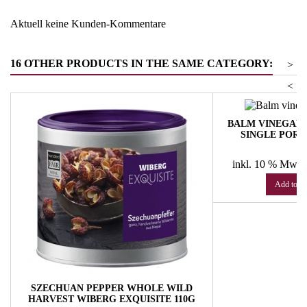
Aktuell keine Kunden-Kommentare
16 OTHER PRODUCTS IN THE SAME CATEGORY:
>
<
BALM VINEGAR
SINGLE PORTI
DE
Pr
€
inkl. 10 % MwSt
Add to ca
SZECHUAN PEPPER WHOLE WILD
HARVEST WIBERG EXQUISITE 110G