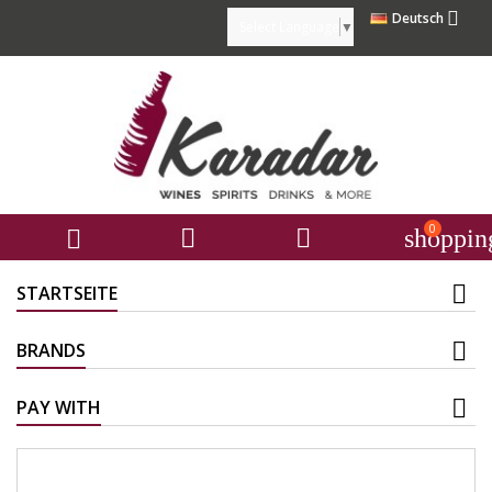

Deutsch
Select Language
▼
0



shoppin
STARTSEITE
BRANDS
PAY WITH