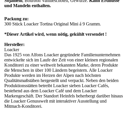
Sojamehl
, Bourbon Vanilleschoten, Gewürze.
Kann Erdnüsse
und Mandeln enthalten.
Packung zu:
300 Stück Loacker Tortina Original Mini á 9 Gramm.
*Dieser Artikel wird, wenn nötig, gekühlt versendet !
Hersteller:
Loacker
Das 1925 von Alfons Loacker gegründete Familienunternehmen
entwickelte sich im Laufe der Zeit von einer kleinen regionalen
Konditorei zu einer weltweit bekannten Marke, deren Produkte
die Menschen in über 100 Ländern begeistern. Alle Loacker
Produkte werden im Herzen der Alpen nach höchsten
Qualitätsmaßstäben hergestellt und verpackt. Neben den beiden
Produktionsstätten betreibt Loacker sieben Loacker Cafés,
bestehend aus dem Loacker Café und dem Loacker
Markengeschäft. Der Standort Heinfels beherbergt darüber hinaus
die Loacker Genusswelt mit interaktiver Ausstellung und
Mitmach-Konditorei.