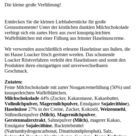
Die kleine große Verführung!
Entdecken Sie die kleinen Liebhaberstücke für große
Genussmomente! Unter der köstlichen dunklen Milchschokolade
verbirgt sich ein zartes Herz aus zwei knusprig-leichten
Waffelblättchen mit einer Füllung aus feinster Haselnusscreme.
Wir verwenden ausschließlich erlesene Haselnüsse aus Italien, die
im Hause Loacker frisch geröstet werden. Das schonende
Loacker Röstverfahren verleiht den Haselnüssen und somit den
Produkten ihren einzigartigen und unverwechselbaren
Geschmack.
Zutaten:
Feine Milchschokolade mit zarter Nougatcremefüllung (50%) und
knusperleichten Waffelblättchen.
Milchschokolade
44% (Zucker, Kakaomasse, Kakaobutter,
Vollmilchpulver, Magermilchpulver,
Emulgator
Sojalecithine
),
Haselnüsse
27% in der Creme, Zucker, Kokosöl,
Weizenmehl
,
Süßmolkenpulver
(Milch)
,
Magermilchpulver
,
Gerstenmalzextrakt
, Sahnepulver
(Milch)
, magerer Kakao,
Emulgator
Sojalecithine
, Backtriebmittel
(Natriumhydrogencarbonat, Dinatriumdiphosphat), Salz,