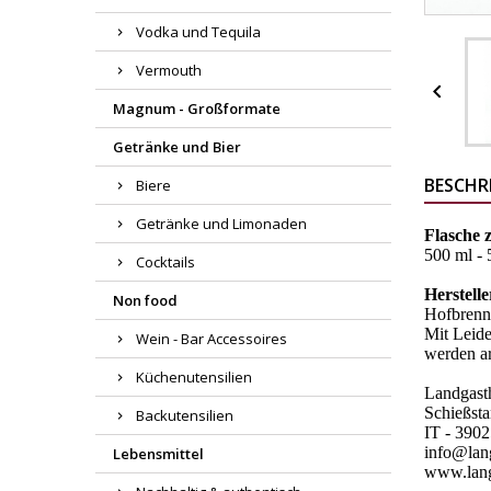
Vodka und Tequila
Vermouth

Magnum - Großformate
Getränke und Bier
BESCHR
Biere
Getränke und Limonaden
Flasche 
500 ml - 5
Cocktails
Herstell
Non food
Hofbrenn
Mit Leide
Wein - Bar Accessoires
werden ar
Küchenutensilien
Landgast
Schießst
Backutensilien
IT - 390
info@lan
Lebensmittel
www.lan