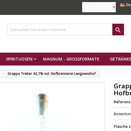
De
Select Language
▼

SPIRITUOSEN
MAGNUM - GROSSFORMATE
GETRÄNKE
Grappa Treber 42,1% vol. Hofbrennerei Langwieshof
Grapp
Hofb
Referenz
Bewertu
Flasche 