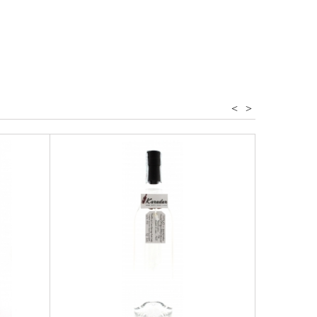
esternbrand
<
>