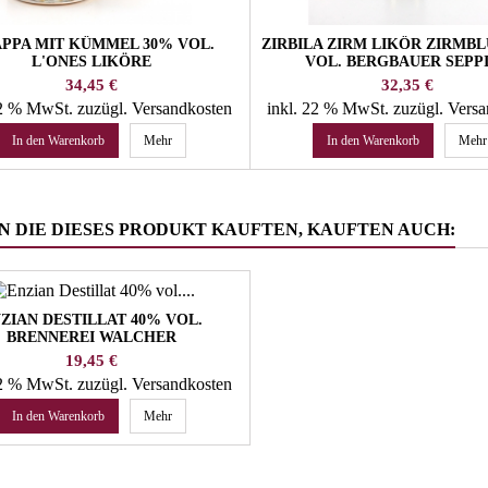
PPA MIT KÜMMEL 30% VOL.
ZIRBILA ZIRM LIKÖR ZIRMBL
L'ONES LIKÖRE
VOL. BERGBAUER SEPP
Preis
Preis
34,45 €
32,35 €
22 % MwSt.
zuzügl. Versandkosten
inkl. 22 % MwSt.
zuzügl. Vers
In den Warenkorb
Mehr
In den Warenkorb
Mehr
 DIE DIESES PRODUKT KAUFTEN, KAUFTEN AUCH:
ZIAN DESTILLAT 40% VOL.
BRENNEREI WALCHER
Preis
19,45 €
22 % MwSt.
zuzügl. Versandkosten
In den Warenkorb
Mehr