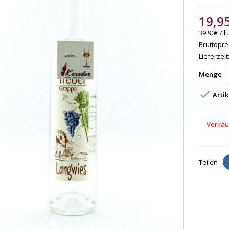
19,9
39.90€ / lt.
Bruttoprei
Lieferzeit
Menge

Artik
Verkauf
Teilen