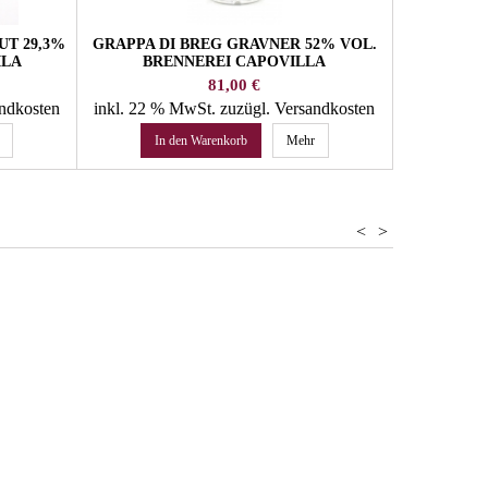
UT 29,3%
GRAPPA DI BREG GRAVNER 52% VOL.
ZWETS
ILA
BRENNEREI CAPOVILLA
BARRIQUE
Preis
81,00 €
andkosten
inkl. 22 % MwSt.
zuzügl. Versandkosten
inkl. 22 
In den Warenkorb
Mehr
In 
<
>