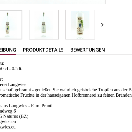

EIBUNG
PRODUKTDETAILS
BEWERTUNGEN
zu:
0 cl - 0.5 lt.
er:
erei Langwies
nschaft gebrannt - genießen Sie wahrlich geistreiche Tropfen aus der B
omatische Früchte in der hauseigenen Hofbrennerei zu feinen Bränden
haus Langwies - Fam. Prantl
andweg 6
25 Naturns (BZ)
gwies.eu
gwies.eu