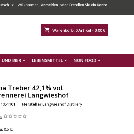

utsch
Willkommen,
Anmelden
oder
Erstellen Sie ein Konto
shopping_cart
Warenkorb:
0
Artikel - 0,00 €
 UND BIER
LEBENSMITTEL
NON FOOD
a Treber 42,1% vol.
rennerei Langwieshof
1051101
Hersteller
Langwieshof Distillery
ng
zu
:
0.5 lt.