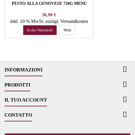
PESTO ALLA GENOVESE 720G MENU
Preis
38,90 €
inkl. 10 % MwSt.
zuzügl. Versandkosten
In den Warenkorb
Mehr

INFORMAZIONI

PRODOTTI

IL TUO ACCOUNT

CONTATTO