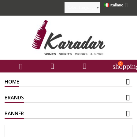

Italiano
Select Language
▼
0



shoppin
HOME
BRANDS
BANNER