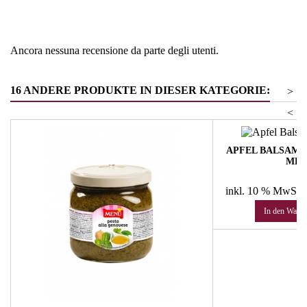
Tipologia
Prodotti di pasticceria
Ancora nessuna recensione da parte degli utenti.
16 ANDERE PRODUKTE IN DIESER KATEGORIE:
>
<
APFEL BALSAM-E
ML 
Pr
36
inkl. 10 % MwSt.
In den Ware