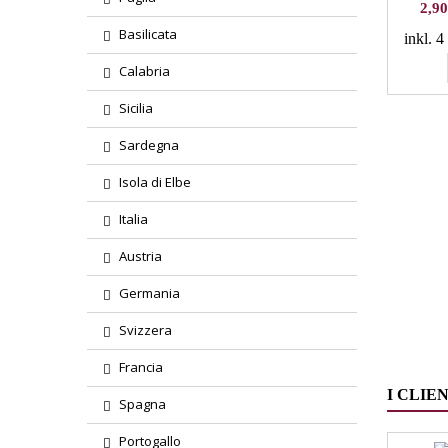
Prez
2,90
Basilicata
inkl. 
Calabria
Sicilia
Sardegna
Isola di Elbe
Italia
Austria
Germania
Svizzera
Francia
I CLIE
Spagna
Portogallo