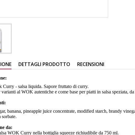
ZIONE
DETTAGLI PRODOTTO
RECENSIONI
one:
 Curry - salsa liquida. Sapore fruttato di curry.
r varianti al WOK autentiche e come base per piatti in salsa speziata, da
nti:
ar, banana, pineapple juice concentrate, modified starch, brandy vinegar, 
 sorbate.
ne da:
alsa WOK Curry nella bottiglia squeeze richiudibile da 750 ml.