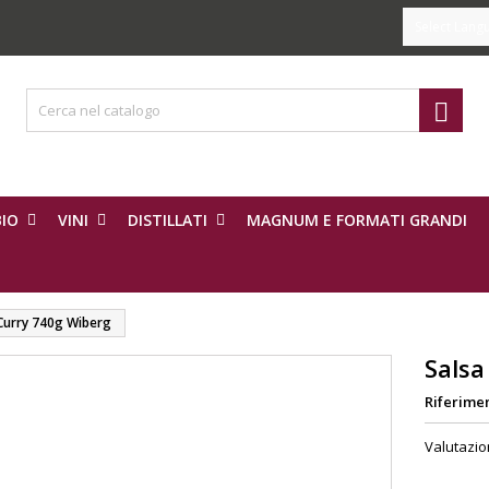
Select Lang

IO
VINI
DISTILLATI
MAGNUM E FORMATI GRANDI
Curry 740g Wiberg
Salsa
Riferime
Valutazi