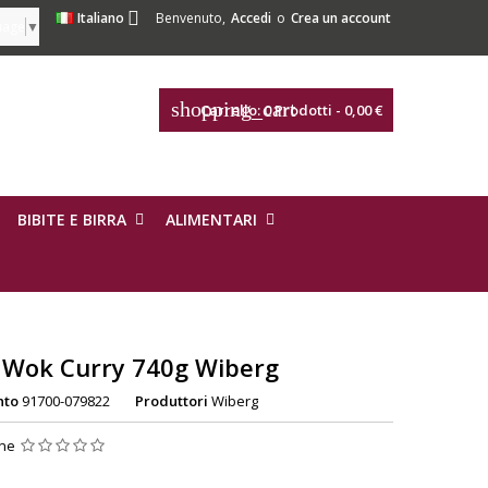

Italiano
Benvenuto,
Accedi
o
Crea un account
uage
▼
shopping_cart
Carrello:
0
Prodotti - 0,00 €
BIBITE E BIRRA
ALIMENTARI
 Wok Curry 740g Wiberg
nto
91700-079822
Produttori
Wiberg
one