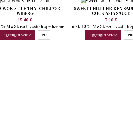
A WOK STILE THAI-CHILI 770G
SWEET CHILI CHICKEN SAU
WIBERG
COCK ASIA SAUCE
Prezzo
Prezzo
15,40 €
7,10 €
10 % MwSt.
escl. costi di spedizione
inkl. 10 % MwSt.
escl. costi di 
Aggiungi al carrello
Più
Aggiungi al carrello
Più