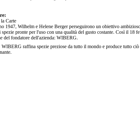
ore:
 la Carte
no 1947, Wilhelm e Helene Berger perseguirono un obiettivo ambizioso a S
i spezie pronte per l'uso con una qualità del gusto costante. Così il 18 
e del fondatore dell'azienda: WIBERG.
, WIBERG raffina spezie preziose da tutto il mondo e produce tutto ciò 
onante.