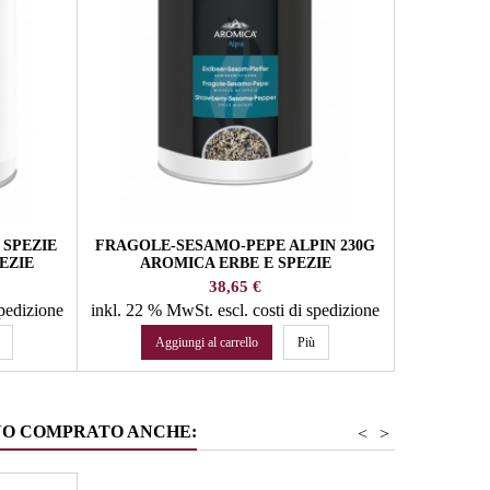
 SPEZIE
FRAGOLE-SESAMO-PEPE ALPIN 230G
CETRI
EZIE
AROMICA ERBE E SPEZIE
Prezzo
38,65 €
spedizione
inkl. 22 % MwSt.
escl. costi di spedizione
inkl. 10 %
Aggiungi al carrello
Più
Agg
NO COMPRATO ANCHE:
<
>