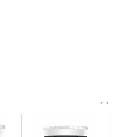
alse
<
>