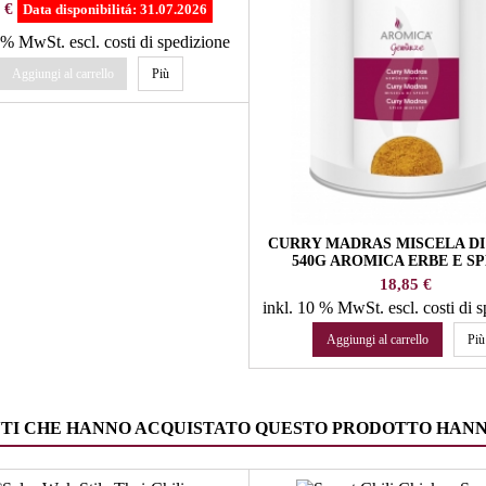
LATTERIA
zo
 €
Data disponibilitá:
31.07.2026
4 % MwSt.
escl. costi di spedizione
Aggiungi al carrello
Più
CURRY MADRAS MISCELA DI
540G AROMICA ERBE E SP
Prezzo
18,85 €
inkl. 10 % MwSt.
escl. costi di 
Aggiungi al carrello
Più
NTI CHE HANNO ACQUISTATO QUESTO PRODOTTO HAN