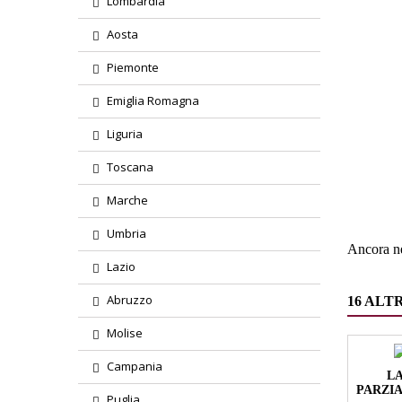
Lombardia
Aosta
Piemonte
Emiglia Romagna
Liguria
Region
Toscana
Tipolog
Marche
Umbria
Ancora ne
Lazio
Abruzzo
16 ALT
Molise
Campania
LA
PARZIA
Puglia