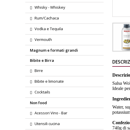
Whisky - Whiskey
Rum/Cachaca
Vodka e Tequila
Vermouth
Magnum e formati grandi
Bibite e Birra
DESCRI
Birre
Descrizi
Bibite e limonate
Salsa Wok
Ideale pe
Cocktails
Ingredie
Non food
Water, sug
potassium
Acessori Vino - Bar
Confezio
Utensili cucina
740g di s