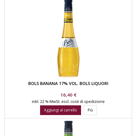
BOLS BANANA 17% VOL. BOLS LIQUORI
Prezzo
16,40 €
inkl. 22 % MwSt.
escl. costi di spedizione
Aggiungi al carrello
Più