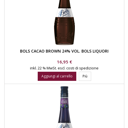
BOLS CACAO BROWN 24% VOL. BOLS LIQUORI
Prezzo
16,95 €
inkl. 22 % MwSt.
escl. costi di spedizione
Aggiungi al carrello
Più