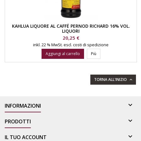
KAHLUA LIQUORE AL CAFFÉ PERNOD RICHARD 16% VOL.
LIQUORI
Prezzo
20,25 €
inkl. 22 % MwSt.
escl. costi di spedizione
Aggiungi al carrello
Più
TORNA ALL'INIZIO


INFORMAZIONI

PRODOTTI

IL TUO ACCOUNT