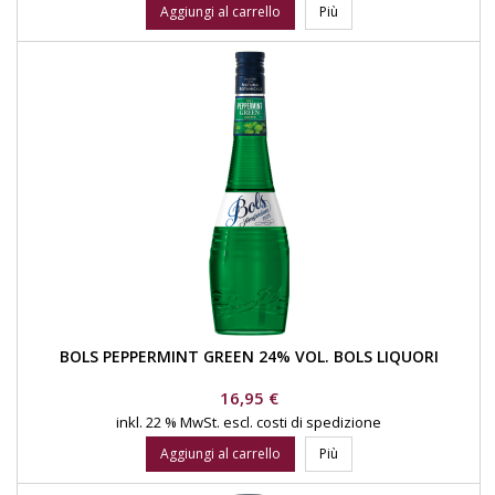
Aggiungi al carrello
Più
BOLS PEPPERMINT GREEN 24% VOL. BOLS LIQUORI
Prezzo
16,95 €
inkl. 22 % MwSt.
escl. costi di spedizione
Aggiungi al carrello
Più