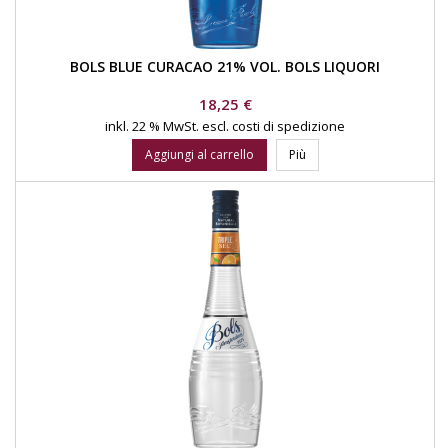
BOLS BLUE CURACAO 21% VOL. BOLS LIQUORI
Prezzo
18,25 €
inkl. 22 % MwSt.
escl. costi di spedizione
Aggiungi al carrello
Più