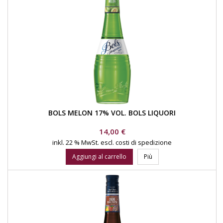
BOLS MELON 17% VOL. BOLS LIQUORI
Prezzo
14,00 €
inkl. 22 % MwSt.
escl. costi di spedizione
Aggiungi al carrello
Più