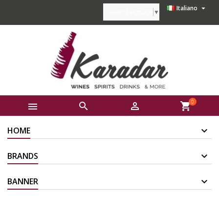

Italiano
Select Language
▼
0



shopping_cart
HOME
BRANDS
BANNER