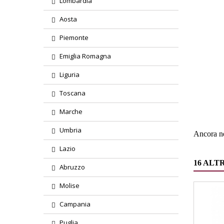
Lombardia
Aosta
Piemonte
Emiglia Romagna
Liguria
Region
Toscana
Tipolog
Marche
Umbria
Ancora ne
Lazio
16 ALT
Abruzzo
Molise
Campania
Puglia