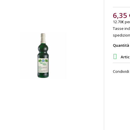
6,35 
12.70€ per 
Tasse incl
spedizione
Quantità

Artic
Condividi