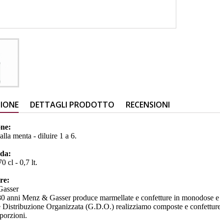
ZIONE
DETTAGLI PRODOTTO
RECENSIONI
one:
alla menta - diluire 1 a 6.
 da:
0 cl - 0,7 lt.
ore:
Gasser
80 anni Menz & Gasser produce marmellate e confetture in monodose e sec
 Distribuzione Organizzata (G.D.O.) realizziamo composte e confetture di
porzioni.