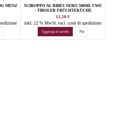
0G MENZ
SCIROPPO AL RIBES NERO 500ML UWE
CONFETT
- TIROLER FRÜCHTEKÜCHE
Prezzo
12,50 €
spedizione
inkl. 22 % MwSt.
escl. costi di spedizione
inkl. 10 %
Aggiungi al carrello
Più
Agg