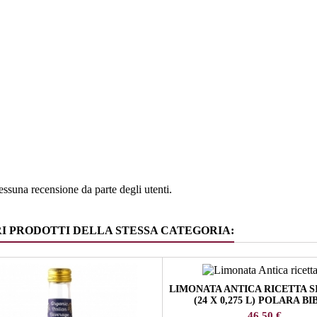
e
Alto Adig
ia
Sciroppi
ssuna recensione da parte degli utenti.
RI PRODOTTI DELLA STESSA CATEGORIA:
LIMONATA ANTICA RICETTA S
(24 X 0,275 L) POLARA BI
Prezzo
46,50 €