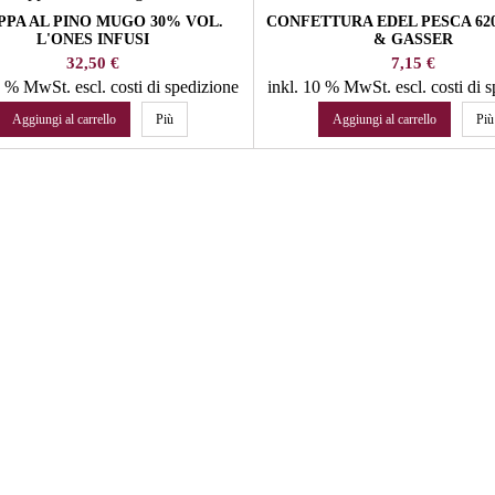
PA AL PINO MUGO 30% VOL.
CONFETTURA EDEL PESCA 62
L'ONES INFUSI
& GASSER
Prezzo
Prezzo
32,50 €
7,15 €
22 % MwSt.
escl. costi di spedizione
inkl. 10 % MwSt.
escl. costi di 
Aggiungi al carrello
Più
Aggiungi al carrello
Più