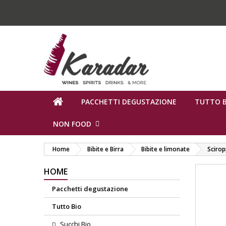
PACCHETTI DEGUSTAZIONE
TUTTO B
NON FOOD
Home
Bibite e Birra
Bibite e limonate
Sciro
HOME
Pacchetti degustazione
Tutto Bio
Succhi Bio