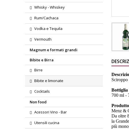
Whisky - Whiskey
Rum/Cachaca
Vodka e Tequila
Vermouth
Magnum e formati grandi
Bibite e Birra
DESCRI
Birre
Descrizi
Sciroppo 
Bibite e limonate
Bottiglia
Cocktails
700 ml - 7
Non food
Produtt
Menz & 
Acessori Vino - Bar
Da oltre 
la Grande
Utensili cucina
più mono