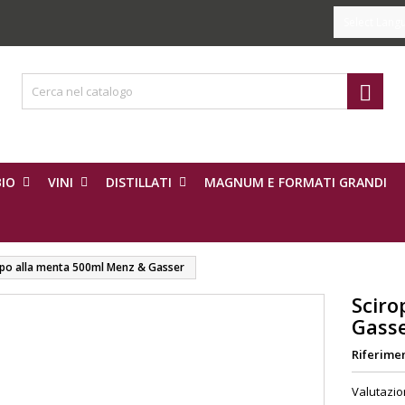
Select Lang

IO
VINI
DISTILLATI
MAGNUM E FORMATI GRANDI
ppo alla menta 500ml Menz & Gasser
Sciro
Gass
Riferime
Valutazi