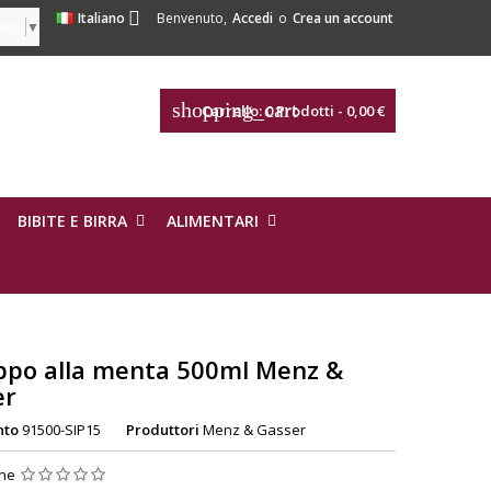

Italiano
Benvenuto,
Accedi
o
Crea un account
uage
▼
shopping_cart
Carrello:
0
Prodotti - 0,00 €
BIBITE E BIRRA
ALIMENTARI
ppo alla menta 500ml Menz &
er
nto
91500-SIP15
Produttori
Menz & Gasser
one