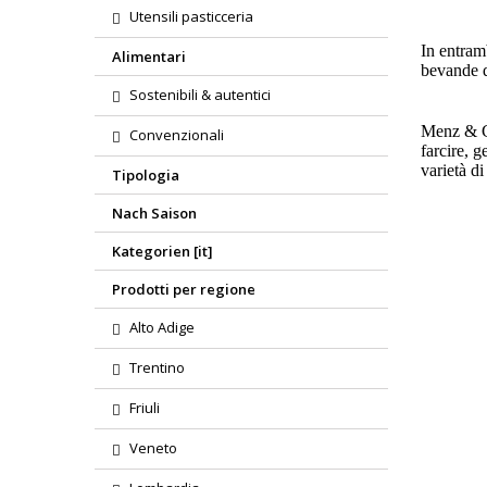
Utensili pasticceria
In entramb
Alimentari
bevande di
Sostenibili & autentici
Menz & Ga
Convenzionali
farcire, g
varietà di
Tipologia
Nach Saison
Kategorien [it]
Prodotti per regione
Alto Adige
Trentino
Friuli
Veneto