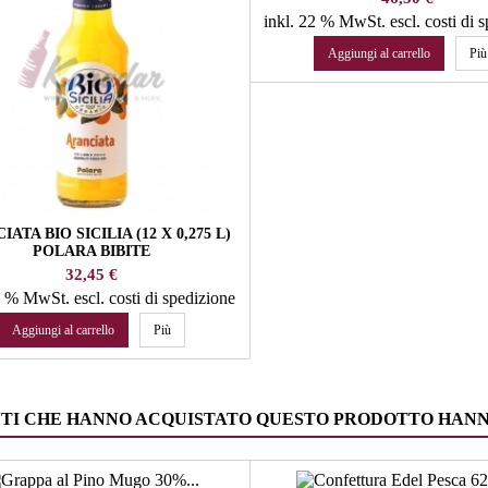
inkl. 22 % MwSt.
escl. costi di 
Aggiungi al carrello
Più
ATA BIO SICILIA (12 X 0,275 L)
POLARA BIBITE
Prezzo
32,45 €
22 % MwSt.
escl. costi di spedizione
Aggiungi al carrello
Più
NTI CHE HANNO ACQUISTATO QUESTO PRODOTTO HAN