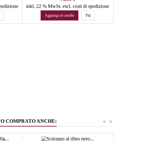
spedizione
inkl. 22 % MwSt.
escl. costi di spedizione
inkl. 22 %
Aggiungi al carrello
Più
Agg
NO COMPRATO ANCHE:
<
>