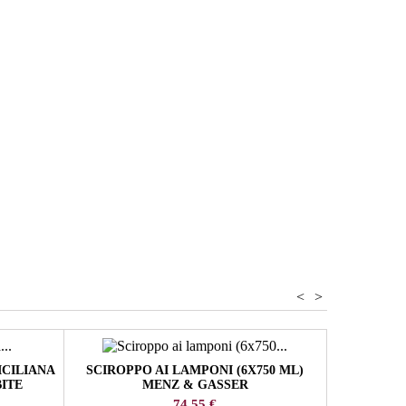
e
<
>
ICILIANA
SCIROPPO AI LAMPONI (6X750 ML)
FABBRI 
BITE
MENZ & GASSER
Prezzo
74,55 €