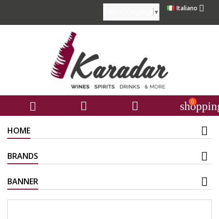

Italiano
Select Language
▼
0



shoppin
HOME
BRANDS
BANNER