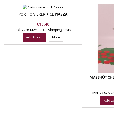
PORTIONIERER 4 CL PIAZZA
Price
€15.40
inkl. 22 % MwSt.
excl. shipping costs
Add to cart
More
MASSHÜTCHEN 6
Pr
€
inkl. 22 % MwSt.
Add to ca