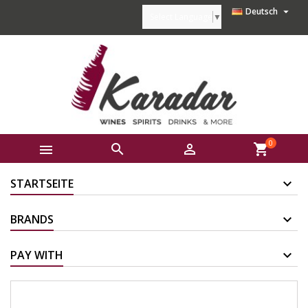

Deutsch
Select Language
▼
0



shopping_cart
STARTSEITE
BRANDS
PAY WITH