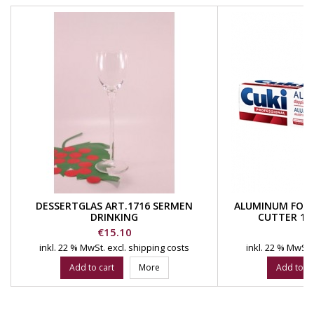
DESSERTGLAS ART.1716 SERMEN
ALUMINUM FOIL 
DRINKING
CUTTER 15
PROFESSIO
Price
Pr
€15.10
€
inkl. 22 % MwSt.
excl. shipping costs
inkl. 22 % MwSt.
Add to cart
More
Add to ca