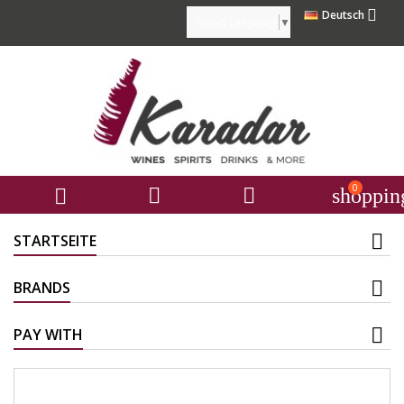

Deutsch
Select Language
▼
0



shoppin
STARTSEITE
BRANDS
PAY WITH