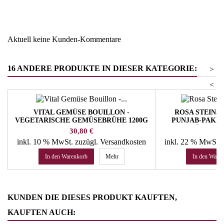
Warengruppe
Salz - Zucker - Gewürze
Aktuell keine Kunden-Kommentare
16 ANDERE PRODUKTE IN DIESER KATEGORIE:
>
<
VITAL GEMÜSE BOUILLON -
ROSA STEINS
VEGETARISCHE GEMÜSEBRÜHE 1200G
PUNJAB-PAKIS
WIBERG
KRÄUTER 
Preis
Pr
30,80 €
18
inkl. 10 % MwSt.
zuzügl. Versandkosten
inkl. 22 % MwSt.
In den Warenkorb
Mehr
In den Ware
KUNDEN DIE DIESES PRODUKT KAUFTEN,
KAUFTEN AUCH: