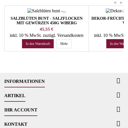
<
>
SALZBLÜTEN BUNT - SALZFLOCKEN
DEKOR-FRÜCHTE-
MIT GEWÜRZEN 450G WIBERG
W
Preis
Pr
45,55 €
23
inkl. 10 % MwSt.
zuzügl. Versandkosten
inkl. 10 % MwSt.
In den Warenkorb
Mehr
In den Ware

INFORMATIONEN

ARTIKEL

IHR ACCOUNT

KONTAKT